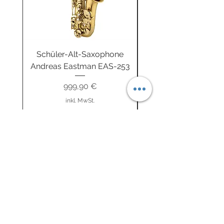
Schüler-Alt-Saxophone
Buzz-R Trainingsb
Andreas Eastman EAS-253
Unterwegs fitgeBUZ
Preis
999,90 €
inkl. MwSt.