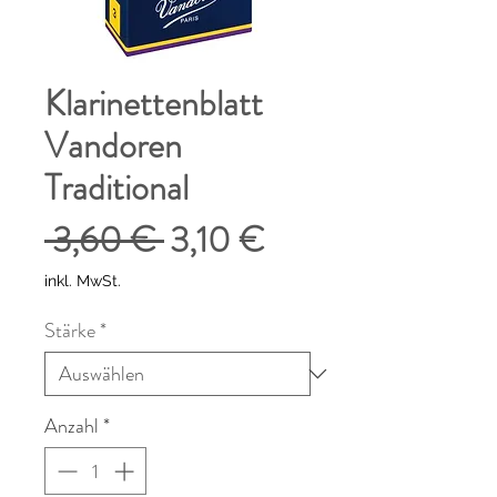
Klarinettenblatt
Vandoren
Traditional
Standardpreis
Sale-
 3,60 € 
3,10 €
Preis
inkl. MwSt.
Stärke
*
Anzahl
*