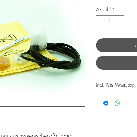
Anzahl
*
In
incl. 19% Mwst, zzgl
t nur aus hygienischen Gründen