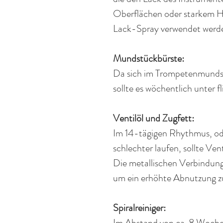
Oberflächen
oder starkem
H
Lack-Spray verwendet werde
Mundstückbürste:
Da sich im Trompetenmunds
s
ollte es
wöchentlich
unter f
Ventilöl und Zugfett:
Im 14-tägigen
Rhythmus
, o
schlechter laufen, sollte Ve
Die
metallischen
Verbindun
u
m ein
erhöhte
Abnutzung zu
Spiralreiniger:
Im Abstand von ca. 8 Wochen