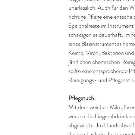
unerlässlich. Auch für den We
richtige Pflege eine entschei
Speichelreste im
Instrument
schädigen es dauerhaft. Im 
eines Blasinstrumentes
herrs
Keime, Viren,
Bakterien
und 
jährlichen chemischen Reini
sollte eine entsprechende P
Reinigungs-
und
Pflegeset
si
Pflegetuch:
Mit dem weichen
Mikrofaser
werden die Fingerabdrücke 
abgewischt. Im
Handschwei
die den Lack des Instrumente