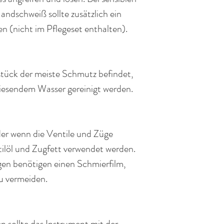
andschweiß
sollte zusätzlich ein
n (nicht im
Pflegeset
enthalten).
tück der meiste
Schmutz
befinde
t,
liesendem Wasser gereinigt werden.
der wenn die
Ventile
und Züge
ntilöl und Zugfett verwendet werden.
gen
benötigen einen Schmierfil
m,
 vermeiden.
 sollte das Instrument mit der