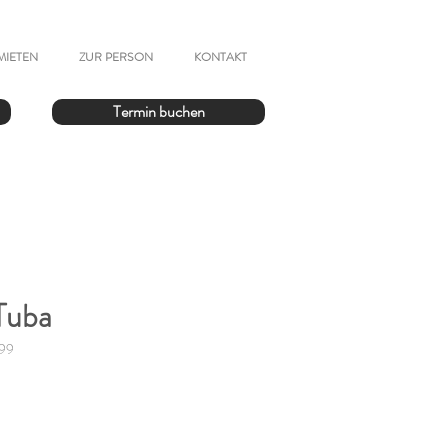
MIETEN
ZUR PERSON
KONTAKT
Termin buchen
Tuba
 99
reis