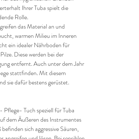
rterhalt Ihrer Tuba spielt die
dende Rolle.
greifen das Material an und
feucht, warmen
Milieu
im
Inneren
cht
ein
idealer
Nährboden
für
Pilze. Diese werden bei der
gung entfernt. Auch unter dem Jahr
flege
stattfinden
. Mit diesem
nd sie dafür bestens gerüstet.
- Pflege- Tuch
speziell
für Tuba
auf dem Äußeren des Instrumentes
ß
befinden sich aggressive Säuren,
s angreifen und lösen. Bei sensiblen