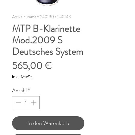
Artikelnummer: 240130 / 240148
MTP B-Klarinette
Mod.2009 S
Deutsches System
Preis
565,00 €
inkl. MwSt.
Anzahl
*
In den Warenkorb