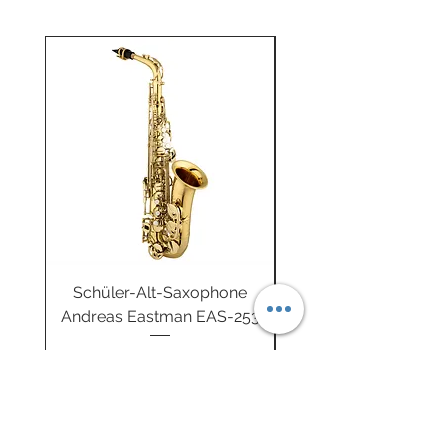
Schüler-Alt-Saxophone
Buzz-R Trainingsb
Andreas Eastman EAS-253
Unterwegs fitgeBUZ
Preis
999,90 €
inkl. MwSt.