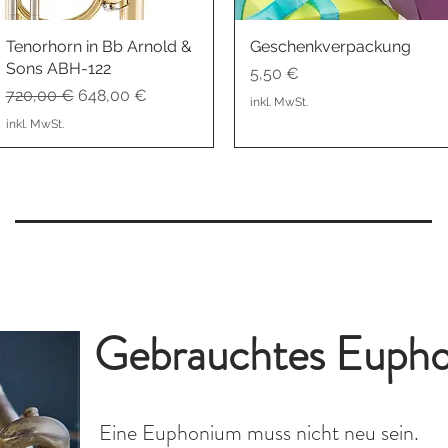
Tenorhorn in Bb Arnold &
Schnellansicht
Geschenkverpackung
Schnellansicht
Sons ABH-122
Preis
5,50 €
Standardpreis
Sale-Preis
720,00 €
648,00 €
inkl. MwSt.
inkl. MwSt.
Gebrauchtes Eupho
Eine Euphonium muss nicht neu sein.