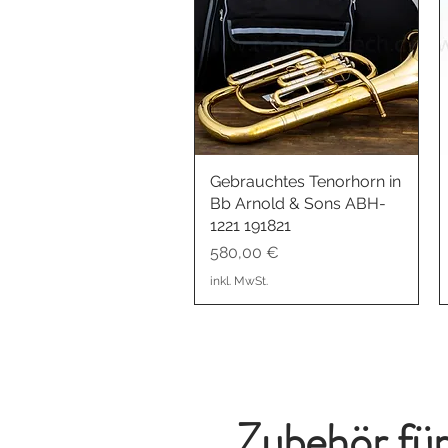
Gebrauchtes Tenorhorn in
Schnellansicht
Bb Arnold & Sons ABH-
1221 191821
Preis
580,00 €
inkl. MwSt.
Zubehör fü