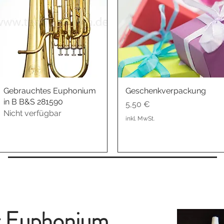
Gebrauchtes Euphonium
Schnellansicht
Geschenkverpackung
Schnellansicht
in B B&S 281590
Preis
5,50 €
Nicht verfügbar
inkl. MwSt.
r Euphonium