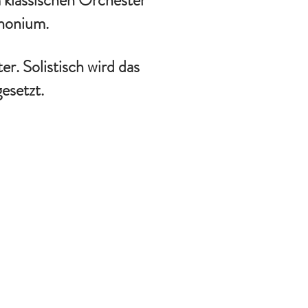
m klassischen Orchester
phonium.
r. Solistisch wird das
esetzt.