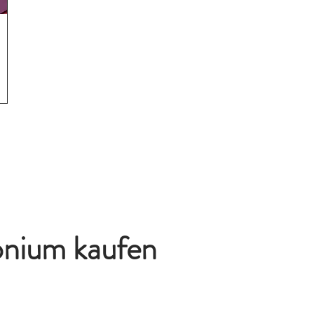
nium k
aufen