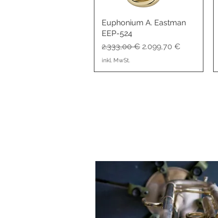
Euphonium A. Eastman
Schnellansicht
EEP-524
Standardpreis
Sale-Preis
2.333,00 €
2.099,70 €
inkl. MwSt.