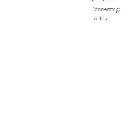
 44
Donner
Donnerstag:
Fr
Freitag:
2 94 44
und Ter
r-blech.de
-blech.de