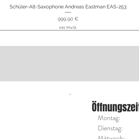
Schüler-Alt-Saxophone Andreas Eastman EAS-253
Schnellansicht
Preis
999,90 €
inkl. MwSt.
nstrumente
ÖFFNU
Öffnungszei
Diensta
on Max Tengler
Montag:
Mittwoc
Dienstag:
Mittwoch:​