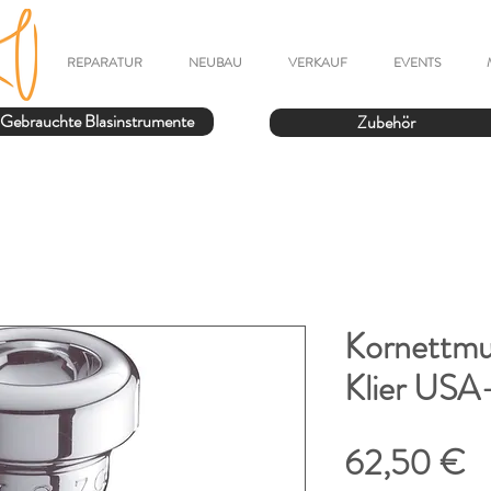
REPARATUR
NEUBAU
VERKAUF
EVENTS
Gebrauchte Blasinstrumente
Zubehör
Kornettmu
Klier USA
P
62,50 €