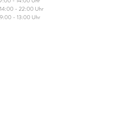
7:00 - 14:00 Uhr
stag
14:00 - 19:30 Uhr
14:00 - 22:00 Uhr
eitag
10:00 - 13:00 Uhr
9:00 - 13:00 Uhr
mine nach Vereinbarung