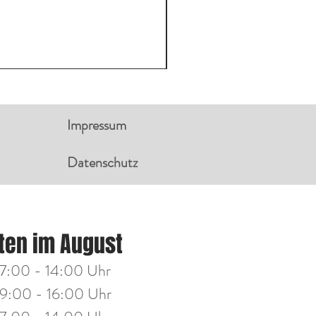
Impressum
Datenschutz
NGSZEITEN:
ten im August
g
14:00 - 18:00 Uhr
7:00 - 14:00 Uhr
h
14:00 - 18:00 Uhr
9:00 - 16:00 Uhr