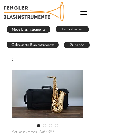
Neue Blasinstrumente
Termin buchen
Gebrauchte Blasinstrumente
Zubehör
Artikelnummer: M67886