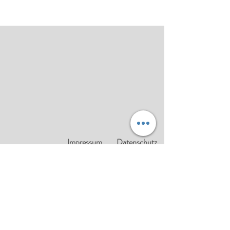
Impressum
Datenschutz
Tengler Blasinstrumente
Herr Me. Aaron Max Tengler
Uhlbacher Straße 44