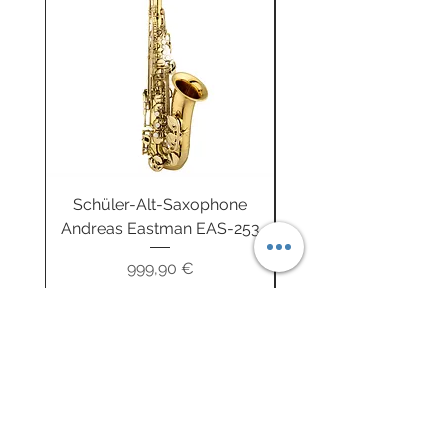
Schüler-Alt-Saxophone
Buzz-R Trainingsb
Andreas Eastman EAS-253
Unterwegs fitgeBUZ
Preis
999,90 €
inkl. MwSt.