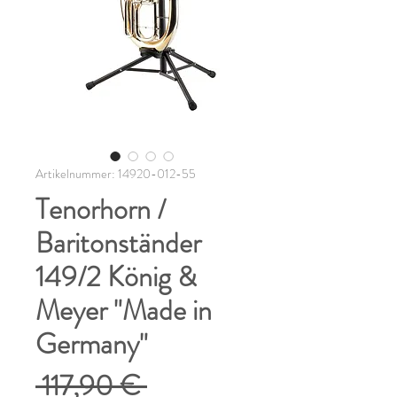
Artikelnummer: 14920-012-55
Tenorhorn /
Baritonständer
149/2 König &
Meyer "Made in
Germany"
Standardpreis
 117,90 € 