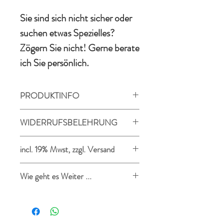
Sie sind sich nicht sicher oder
suchen etwas Spezielles?
Zögern Sie nicht! Gerne berate
ich Sie persönlich.
PRODUKTINFO
Im Mietangebot ist ein Koffer
WIDERRUFSBELEHRUNG
enthalten. Ein Mundstück sowie das
Pflegeset müssen aus hygienischen
Die Mindestmiezeit beträgt 6
incl. 19% Mwst, zzgl. Versand
Gründen separat erworben werden.
Monate. Anschließend verlängert
sich der Mietvertrag auf
Wie geht es Weiter ...
unbestimmte Zeit. Mit einer
Kündigungsfrist von 3 Monaten ist
Sie bestellen Ihr
Wunsch
der Mietvertrag zum
Mietinstrument.
Mietmonatsende Kündbar.