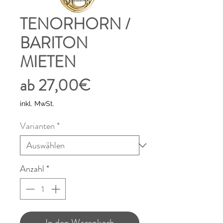
TENORHORN /
BARITON
MIETEN
Sale-
ab
27,00€
Preis
inkl. MwSt.
Varianten
*
Anzahl
*
In den Warenkorb