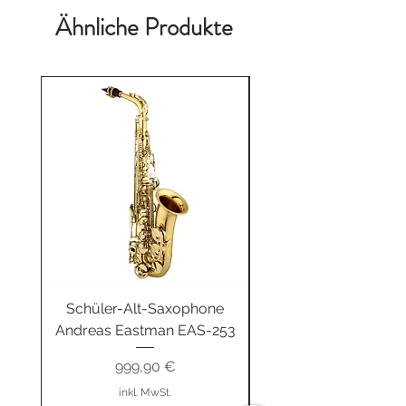
Ähnliche Produkte
Schüler-Alt-Saxophone
Buzz-R Trainingsb
Andreas Eastman EAS-253
Unterwegs fitgeBUZ
Preis
999,90 €
inkl. MwSt.