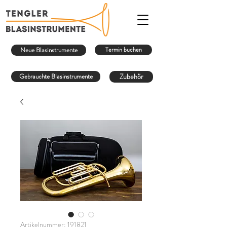
Neue Blasinstrumente
Termin buchen
Gebrauchte Blasinstrumente
Zubehör
Artikelnummer: 191821