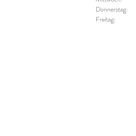
 44
Donner
Donnerstag:
Fr
Freitag:
2 94 44
und Ter
r-blech.de
-blech.de