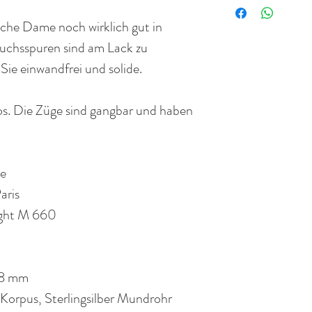
Selbstverständlich 
einem Instrument und
sische Dame noch wirklich gut in
„Gebrauchtgarantie“ 
Wertgutachten für 
uchsspuren sind am Lack zu
Rückgaberecht.
Blasinstrumentes.
Sie einwandfrei und solide.
los. Die Züge sind gangbar und haben
e
aris
ight M 660
68 mm
Korpus, Sterlingsilber Mundrohr