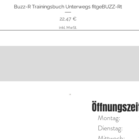
Buzz-R Trainingsbuch Unterwegs fitgeBUZZ-Rt
Schnellansicht
Preis
22,47 €
inkl. MwSt.
nstrumente
ÖFFNU
Öffnungszei
Diensta
on Max Tengler
Montag:
Mittwoc
Dienstag:
Mittwoch:​