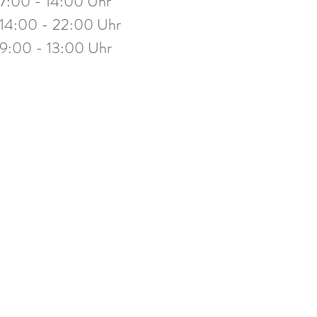
7:00 - 14:00 Uhr
stag
14:00 - 19:30 Uhr
14:00 - 22:00 Uhr
eitag
10:00 - 13:00 Uhr
9:00 - 13:00 Uhr
mine nach Vereinbarung