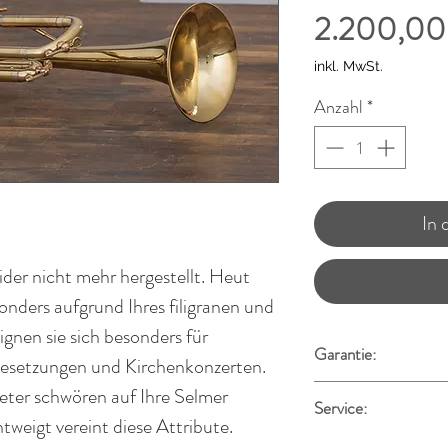
2.200,00
inkl. MwSt.
Anzahl
*
In
der nicht mehr hergestellt. Heut
onders aufgrund Ihres filigranen und
ignen sie sich besonders für
Garantie:
e Besetzungen und Kirchenkonzerten.
Alle Instrumente wer
ter schwören auf Ihre Selmer
Service:
hauseigenen Meister
tweigt vereint diese Attribute.
gereinigt und durch
Gerne begleite ich 