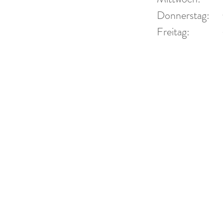
 44
Donner
Donnerstag:
Fr
Freitag:
2 94 44
und Ter
r-blech.de
-blech.de