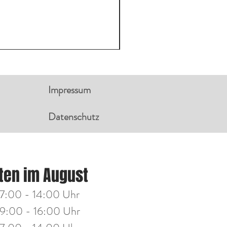
Impressum
Datenschutz
NGSZEITEN:
ten im August
g
14:00 - 18:00 Uhr
7:00 - 14:00 Uhr
h
14:00 - 18:00 Uhr
9:00 - 16:00 Uhr