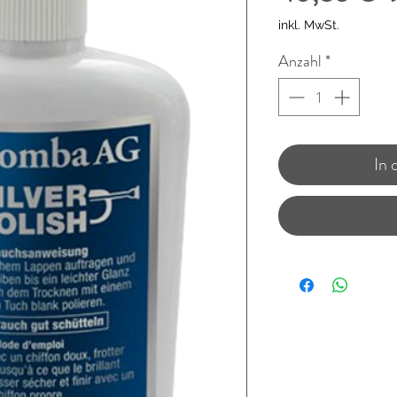
inkl. MwSt.
Anzahl
*
In