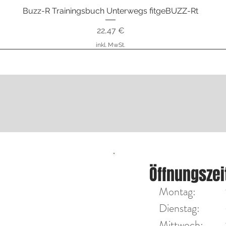
Buzz-R Trainingsbuch Unterwegs fitgeBUZZ-Rt
Schnellansicht
Preis
22,47 €
inkl. MwSt.
nstrumente
ÖFFNU
Öffnungszei
Diensta
on Max Tengler
Montag:
Mittwoc
Dienstag:
Mittwoch:​