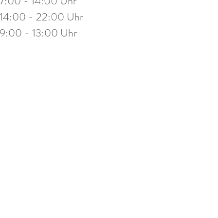
7:00 - 14:00 Uhr
stag
14:00 - 19:30 Uhr
14:00 - 22:00 Uhr
eitag
10:00 - 13:00 Uhr
9:00 - 13:00 Uhr
mine nach Vereinbarung