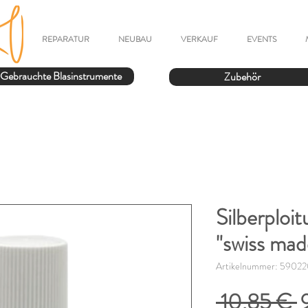
REPARATUR
NEUBAU
VERKAUF
EVENTS
Gebrauchte Blasinstrumente
Zubehör
Silberploi
"swiss mad
Artikelnummer: 5902
S
 10,85 € 