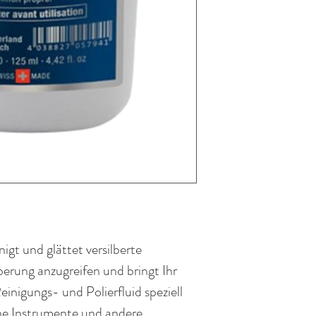
igt und glättet versilberte
erung anzugreifen und bringt Ihr
inigungs- und Polierfluid speziell
erne Instrumente und andere