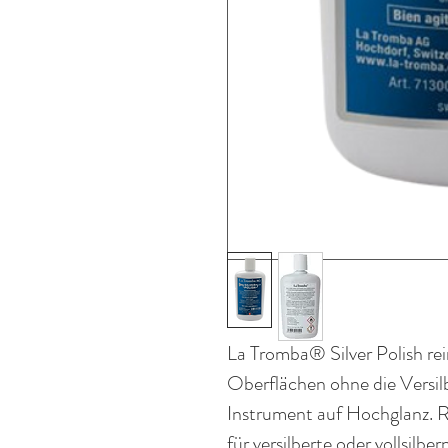
La Tromba® Silver Polish rein
Oberflächen ohne die Versilb
Instrument auf Hochglanz. Re
für versilberte oder vollsilb