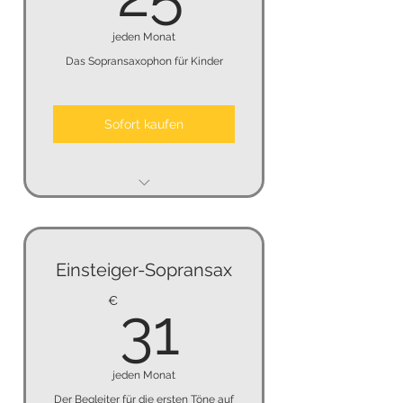
jeden Monat
Das Sopransaxophon für Kinder
Sofort kaufen
6 Monate Mindestmietzeit
3 Monate Kündigungsfrist
Einsteiger-Sopransax
keine Kaution
31€
€
31
jeden Monat
Der Begleiter für die ersten Töne auf