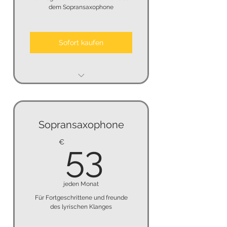
dem Sopransaxophone
Sofort kaufen
keine Mindestmietzeit
keine Kündigungsfrist
Sopransaxophone
keine Kaution
53€
€
53
jeden Monat
Für Fortgeschrittene und freunde
des lyrischen Klanges