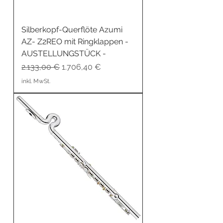
Silberkopf-Querflöte Azumi
AZ- Z2REO mit Ringklappen -
AUSTELLUNGSTÜCK -
Standardpreis
Sale-Preis
2.133,00 €
1.706,40 €
inkl. MwSt.