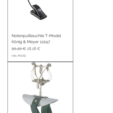
Notenpultleuchte T-Model
König & Meyer 12247
Standardpreis
Sale-Preis
20,20 €
18,18 €
inkl. MwSt.