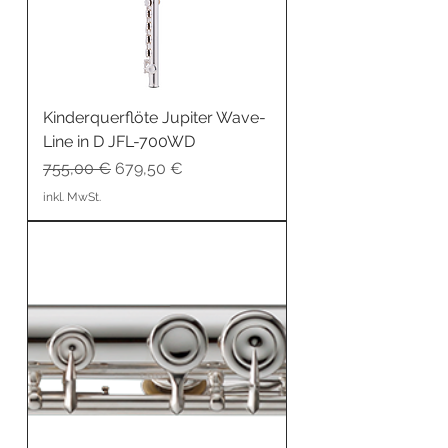
Kinderquerflöte Jupiter Wave-
Line in D JFL-700WD
Standardpreis
Sale-Preis
755,00 €
679,50 €
inkl. MwSt.