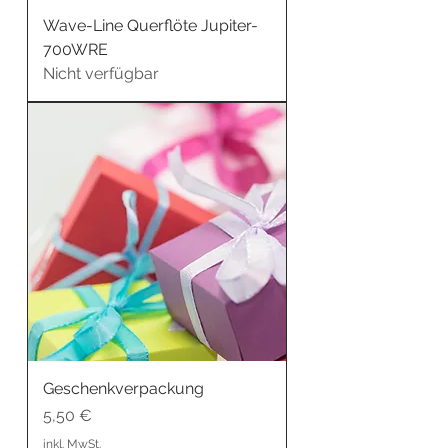
Wave-Line Querflöte Jupiter-
700WRE
Nicht verfügbar
Geschenkverpackung
Preis
5,50 €
inkl. MwSt.