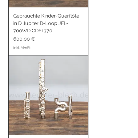
Gebrauchte Kinder-Querflöte
in D Jupiter D-Loop JFL-
700WD CD61370
Preis
600,00 €
inkl. MwSt.