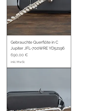
Gebrauchte Querflöte in C
Jupiter JFL-700WRE YD52196
Preis
690,00 €
inkl. MwSt.