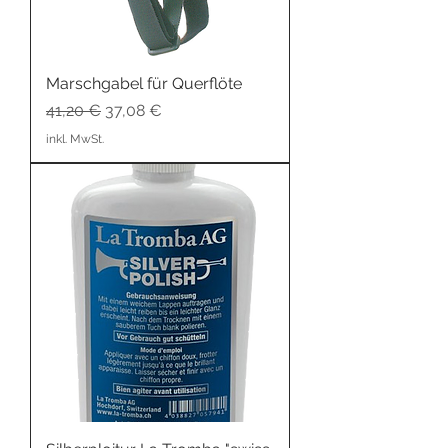
Marschgabel für Querflöte
Standardpreis
Sale-Preis
41,20 €
37,08 €
inkl. MwSt.