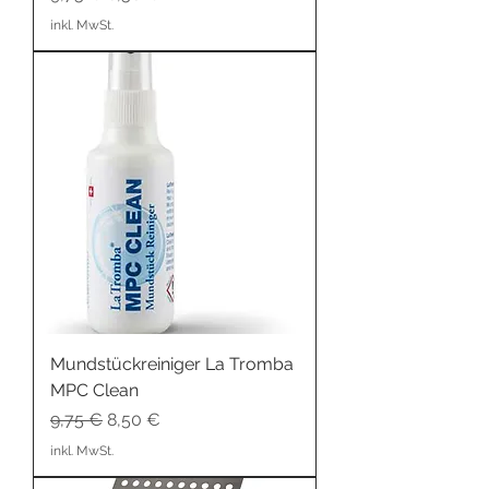
inkl. MwSt.
Mundstückreiniger La Tromba
MPC Clean
Standardpreis
Sale-Preis
9,75 €
8,50 €
inkl. MwSt.