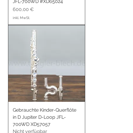
JFL-700WD #XD65024
Preis
600,00 €
inkl. MwSt.
Gebrauchte Kinder-Querflöte
in D Jupiter D-Loop JFL-
700WD XD57057
Nicht verfügbar