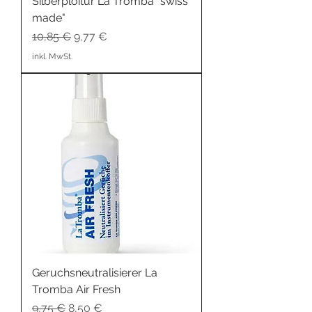
Silberploitur La Tromba "swiss
made"
Standardpreis
Sale-Preis
10,85 €
9,77 €
inkl. MwSt.
Geruchsneutralisierer La
Tromba Air Fresh
Standardpreis
Sale-Preis
9,75 €
8,50 €