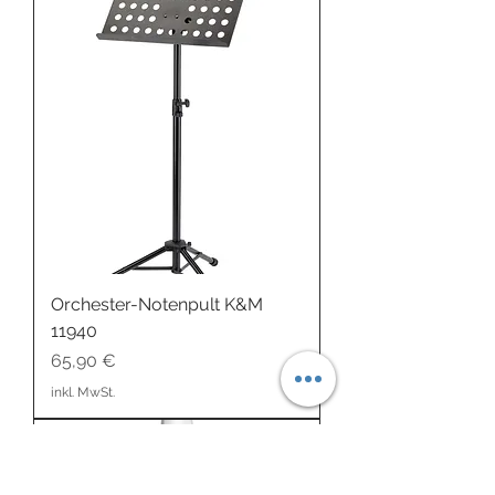
Orchester-Notenpult K&M
11940
Preis
65,90 €
inkl. MwSt.