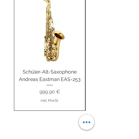
Schüler-Alt-Saxophone
Buzz-R Trainingsb
Andreas Eastman EAS-253
Unterwegs fitgeBUZ
Preis
999,90 €
inkl. MwSt.