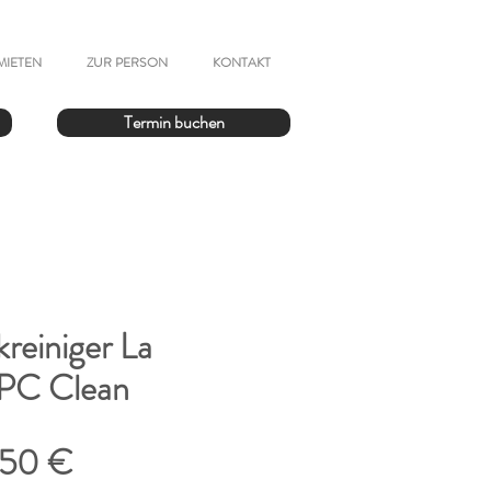
MIETEN
ZUR PERSON
KONTAKT
Termin buchen
reiniger La
PC Clean
andardpreis
Sale-
,50 €