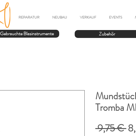
REPARATUR
NEUBAU
VERKAUF
EVENTS
Gebrauchte Blasinstrumente
Zubehör
Mundstück
Tromba M
St
 9,75 € 
8