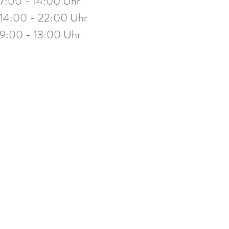
7:00 - 14:00 Uhr
stag
14:00 - 19:30 Uhr
14:00 - 22:00 Uhr
eitag
10:00 - 13:00 Uhr
9:00 - 13:00 Uhr
mine nach Vereinbarung