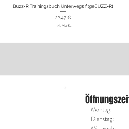
Buzz-R Trainingsbuch Unterwegs fitgeBUZZ-Rt
Schnellansicht
Preis
22,47 €
inkl. MwSt.
nstrumente
ÖFFNU
Öffnungszei
Diensta
on Max Tengler
Montag:
Mittwoc
Dienstag:
Mittwoch:​