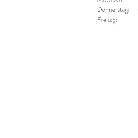
 44
Donner
Donnerstag:
Fr
Freitag:
2 94 44
und Ter
r-blech.de
-blech.de