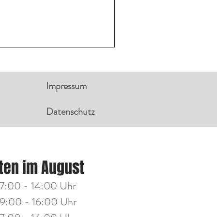
Impressum
Datenschutz
NGSZEITEN:
ten im August
g
14:00 - 18:00 Uhr
7:00 - 14:00 Uhr
h
14:00 - 18:00 Uhr
9:00 - 16:00 Uhr