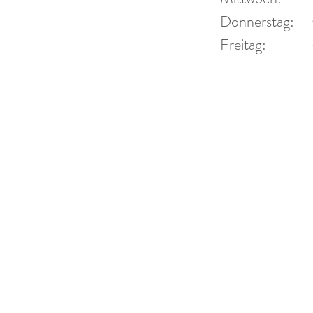
 44
Donner
Donnerstag:
Fr
Freitag:
2 94 44
und Ter
r-blech.de
-blech.de