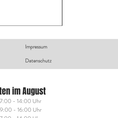
Impressum
Datenschutz
NGSZEITEN:
ten im August
g
14:00 - 18:00 Uhr
7:00 - 14:00 Uhr
h
14:00 - 18:00 Uhr
9:00 - 16:00 Uhr