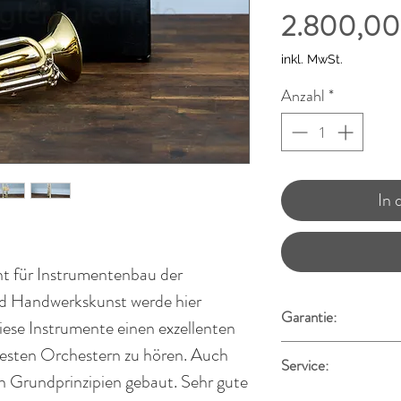
2.800,00
inkl. MwSt.
Anzahl
*
In
t für Instrumentenbau der
nd Handwerkskunst werde hier
Garantie:
iese Instrumente einen exzellenten
Alle Instrumente wer
testen Orchestern zu hören. Auch
Service:
hauseigenen Meister
en Grundprinzipien gebaut. Sehr gute
gereinigt und durch
Gerne begleite ich 