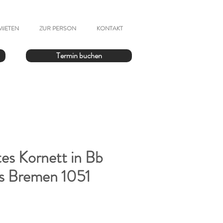
MIETEN
ZUR PERSON
KONTAKT
Termin buchen
es Kornett in Bb
ss Bremen 1051