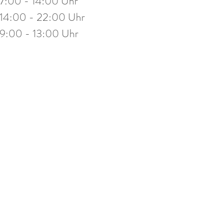
7:00 - 14:00 Uhr
stag
14:00 - 19:30 Uhr
14:00 - 22:00 Uhr
eitag
10:00 - 13:00 Uhr
9:00 - 13:00 Uhr
mine nach Vereinbarung