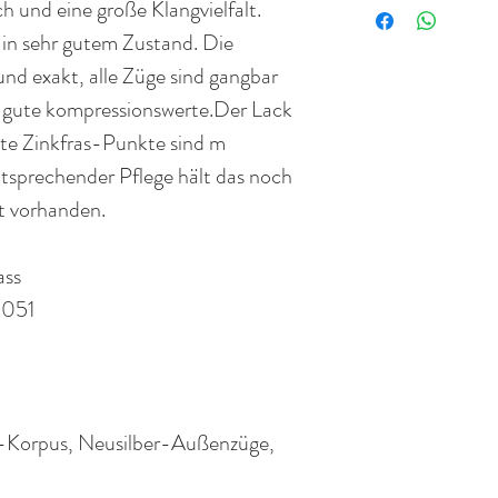
 und eine große Klangvielfalt.
Selbstverständlich 
einem Instrument und
 in sehr gutem Zustand. Die
„Gebrauchtgarantie“ 
Wertgutachten für 
 und exakt, alle Züge sind gangbar
Rückgaberecht.
Blasinstrumentes.
 gute kompressionswerte.
Der Lack
inste Zinkfras-Punkte sind m
tsprechender Pflege hält das noch
ht vorhanden.
ass
1051
-Korpus, Neusilber-Außenzüge,