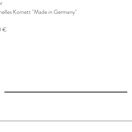
er
nelles Kornett "Made in Germany"
0 €