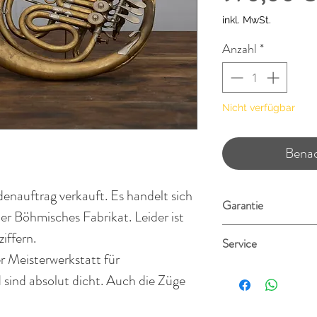
inkl. MwSt.
Anzahl
*
Nicht verfügbar
Benac
enauftrag verkauft. Es handelt sich
Garantie
er Böhmisches Fabrikat. Leider ist
Alle Instrumente wer
iffern.
Service
hauseigenen Meister
r Meisterwerkstatt für
gereinigt und durch
Gerne begleite ich 
 sind absolut dicht. Auch die Züge
Selbstverständlich 
einem Instrument und
„Gebrauchtgarantie“ 
Wertgutachten für 