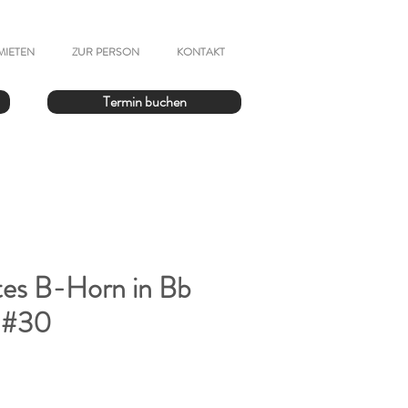
MIETEN
ZUR PERSON
KONTAKT
Termin buchen
es B-Horn in Bb
g #30
Preis