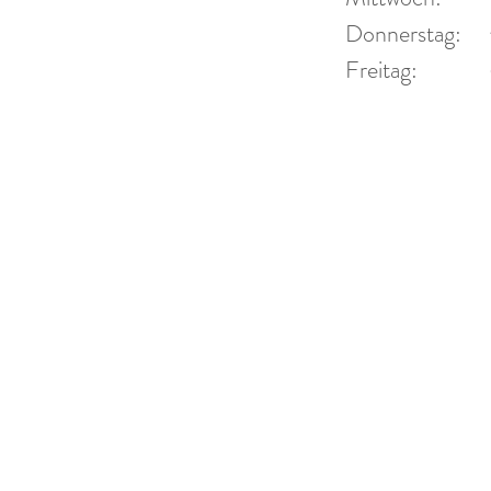
 44
Donner
Donnerstag:
Fr
Freitag:
2 94 44
und Ter
r-blech.de
-blech.de