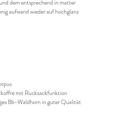
t und dem entsprechend in matter
Rückgaberecht.
Blasinstrumentes.
enig aufwand wieder auf hochglanz
orpus
htkoffre mit Rucksackfunktion
iges Bb-Waldhorn in guter Qualität