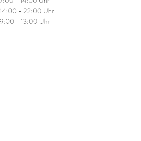
7:00 - 14:00 Uhr
stag
14:00 - 19:30 Uhr
14:00 - 22:00 Uhr
eitag
10:00 - 13:00 Uhr
9:00 - 13:00 Uhr
mine nach Vereinbarung