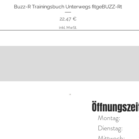
Buzz-R Trainingsbuch Unterwegs fitgeBUZZ-Rt
Schnellansicht
Preis
22,47 €
inkl. MwSt.
nstrumente
ÖFFNU
Öffnungszei
Diensta
on Max Tengler
Montag:
Mittwoc
Dienstag:
Mittwoch:​