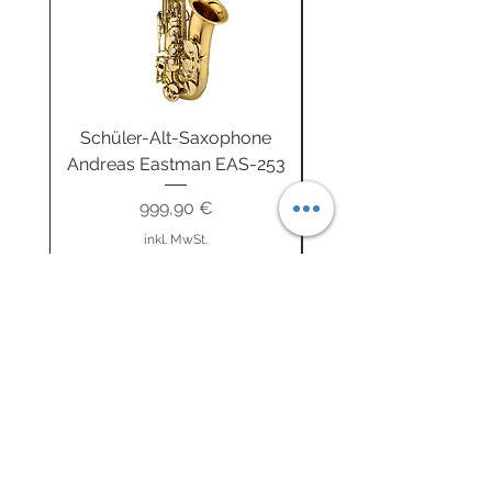
Schüler-Alt-Saxophone
Buzz-R Trainingsb
Andreas Eastman EAS-253
Unterwegs fitgeBUZ
Preis
999,90 €
inkl. MwSt.