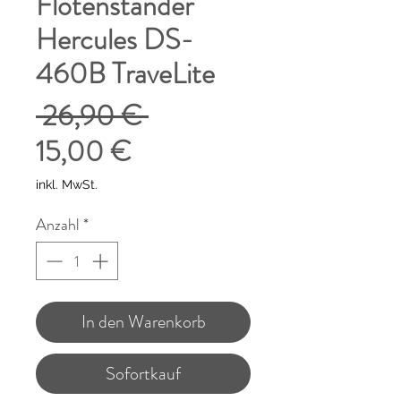
Flötenständer
Hercules DS-
460B TraveLite
Standardpreis
 26,90 € 
Sale-
15,00 €
Preis
inkl. MwSt.
Anzahl
*
In den Warenkorb
Sofortkauf