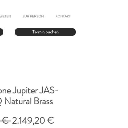
MIETEN
ZUR PERSON
KONTAKT
Termin buchen
one Jupiter JAS-
Natural Brass
Standardpreis
Sale-
 € 
2.149,20 €