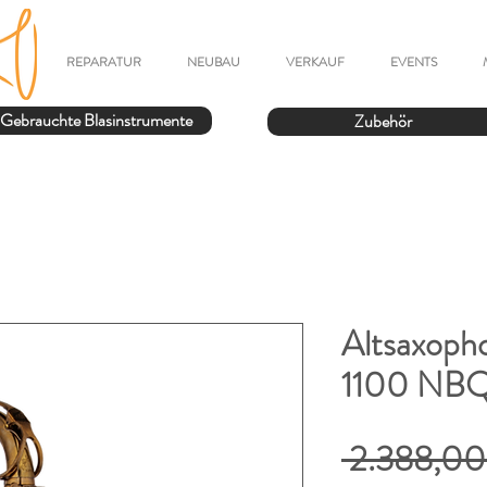
REPARATUR
NEUBAU
VERKAUF
EVENTS
Gebrauchte Blasinstrumente
Zubehör
Altsaxoph
1100 NBQ 
 2.388,00