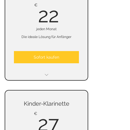
keine Kaution
22€
€
22
jeden Monat
Die ideale Lösung für Anfänger
Sofort kaufen
kein Mindestmietzeit
keine Kündigungsfrist
Kinder-Klarinette
keine Kaution
27€
€
27