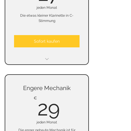
jeden Monat
Die etwas kleiner Klarinette in C-
Stimmung
Sofort kaufen
keine Mindestmietzeit
keine Kündigungsfrist
Engere Mechanik
keine Kaution
29€
€
29
jeden Monat
Die enger gebaute Mechanik ist für