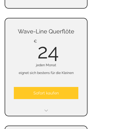
Wave-Line Querflöte
24€
€
24
jeden Monat
eignet sich bestens für die Kleinen
Sofort kaufen
keine Mindestmietzeit