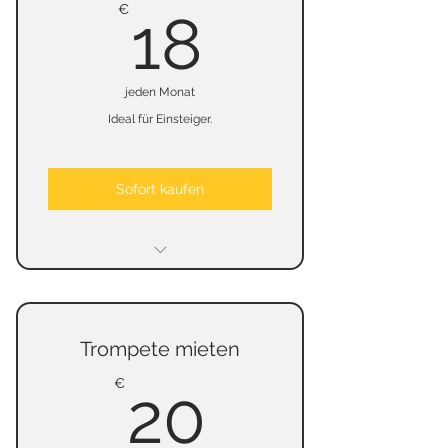
18€
€
18
jeden Monat
Ideal für Einsteiger.
Sofort kaufen
keine Mindestmietzeit
keine kündigungsfrist
Trompete mieten
keine Kaution
20€
€
20