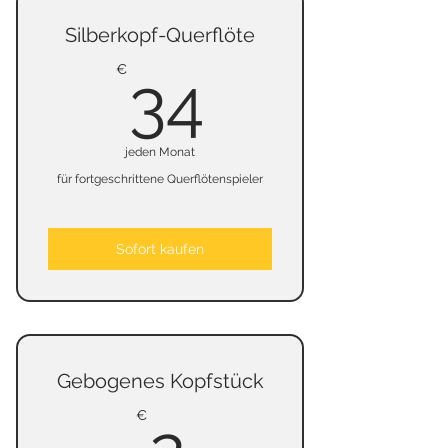
keine Kündigungsfrist
Silberkopf-Querflöte
keine Kaution
34€
€
34
jeden Monat
für fortgeschrittene Querflötenspieler
Sofort kaufen
Gebogenes Kopfstück
2€
€