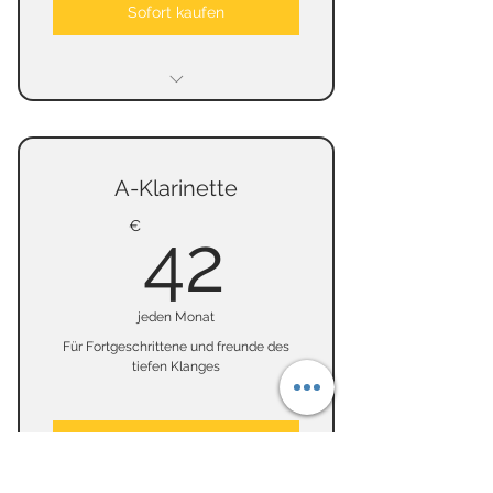
Sofort kaufen
keine Mindestmietzeit
keine Kündigungsfrist
A-Klarinette
keine Kaution
42€
€
42
jeden Monat
Für Fortgeschrittene und freunde des
tiefen Klanges
Sofort kaufen