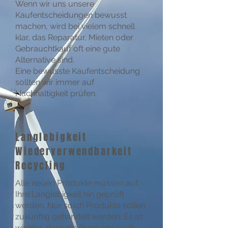
Wenn wir uns unsere
Kaufentscheidungen bewusst
machen, wird bei vielem schnell
klar, das Reparatur, Mieten oder
Gebrauchtkauf oft eine gute
Alternative sind.
Eine bewusste Kaufentscheidung
sollten wir immer auf
Nachhaltigkeit prüfen.
Langlebigkeit
Wiederverwendbarkeit
Recycling
Alle neuen Produkte müssen auf
Ihre Langlebigkeit hin geprüft
werden. Nur solch Produkte sollen
zukünftig gehandelt werden. Es ist
wichtig, dass die Produkte auch