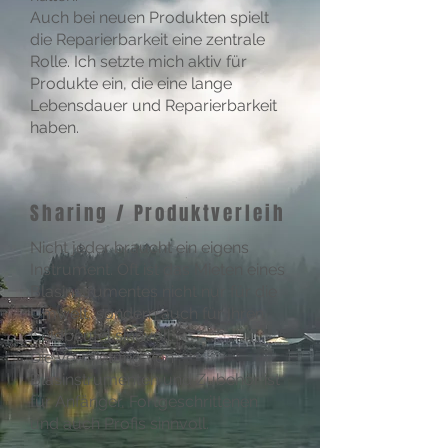
Auch bei neuen Produkten spielt
die Reparierbarkeit eine zentrale
Rolle. Ich setzte mich aktiv für
Produkte ein, die eine lange
Lebensdauer und Reparierbarkeit
haben.
Sharing / Produktverleih
Nicht jeder braucht ein eigens
Instrument. Oft ist das Mieten eines
Blasinstrumentes nicht nur für die
Umwelt, sondern auch für Ihren
Geldbeutel sinnvoll.
Die Vermietung von
Blasinstrumenten und Zubehör ist
für Anfänger, Fortgeschrittenen
und auch Profis sinnvoll.