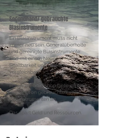
Secondhand/ gebrauchte
Blasinstrumente
Ein Blasinstrument muss nicht
immer neu sein. Generalüberholte
und gereinigte Blasinstrumente
sind mit einem Neuen in
Spaltbarkeit und Funktion
vergleichbar.
In meinem Webshop biete ich eine
Vielzahl von gebrauchten
Blasinstrumenten an.
Das spart Geld und Ressourcen.