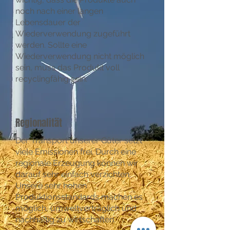
noch nach einer langen
Lebensdauer der
Wiederverwendung zugeführt
werden. Sollte eine
Wiederverwendung nicht möglich
sein, muss das Produkt voll
recyclingfähig sein.
Regionalität
Der Transport unserer Güter setzt
viele Emissionen frei. Durch eine
regionale Erzeugung können wir
darauf sehr einfach verzichten.
Unsere sehr hohen
Produktionsstandards machen es
möglich, umweltverträglich und
nachhaltig zu wirtschaften.