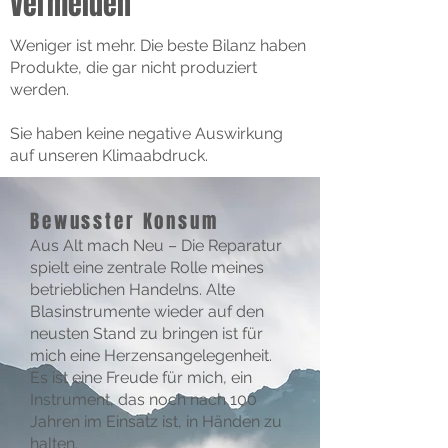
Vermeiden
Weniger ist mehr. Die beste Bilanz haben
Produkte, die gar nicht produziert
werden.
Sie haben keine negative Auswirkung
auf unseren Klimaabdruck.
Bewusster Konsum
Aus Alt mach Neu – Die Reparatur
spielt eine zentrale Rolle meines
betrieblichen Handelns. Alte
Blasinstrumente wieder auf den
neusten Stand zu bringen ist für
mich eine Herzensangelegenheit.
Es ist eine Freude für mich, ein
Instrument, das noch nach 100
Jahren im Einsatz ist, in Händen zu
halten.