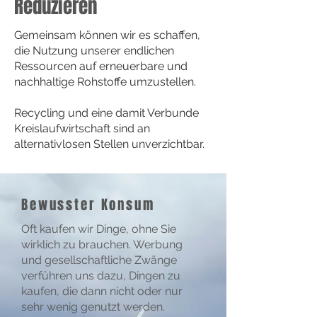
Reduzieren
Gemeinsam können wir es schaffen,
die Nutzung unserer endlichen
Ressourcen auf erneuerbare und
nachhaltige Rohstoffe umzustellen.
Recycling und eine damit Verbunde
Kreislaufwirtschaft sind an
alternativlosen Stellen unverzichtbar.
Bewusster Konsum
Oft kaufen wir Dinge, ohne Sie
wirklich zu brauchen. Werbung
und gesellschaftliche Zwänge
verführen uns dazu, Dingen zu
kaufen, die dann nicht oder nur
sehr wenig genutzt werden.