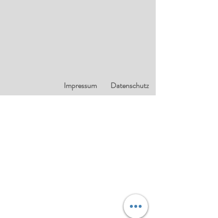
Impressum
Datenschutz
Tengler Blasinstrumente
Herr Me. Aaron Max Tengler
Uhlbacher Straße 44
70329 Stuttgart
Tel.:
+49 711 16 12 94 44
Mail:
info@tengler-blech.de