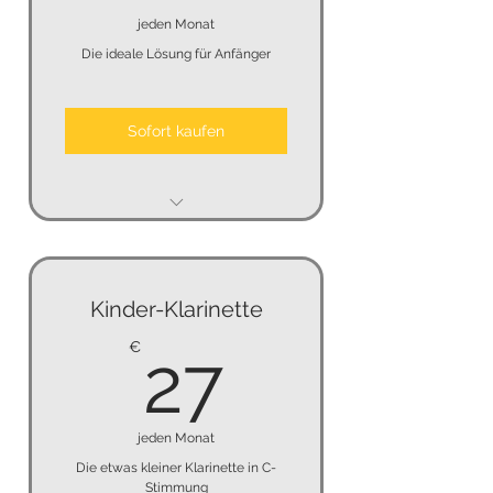
jeden Monat
Die ideale Lösung für Anfänger
Sofort kaufen
kein Mindestmietzeit
keine Kündigungsfrist
Kinder-Klarinette
keine Kaution
27€
€
27
jeden Monat
Die etwas kleiner Klarinette in C-
Stimmung