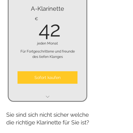
keine Kündigungsfrist
A-Klarinette
keine Kaution
42€
€
42
jeden Monat
Für Fortgeschrittene und freunde
des tiefen Klanges
Sofort kaufen
keine Mindestmietzeit
Sie sind sich nicht sicher welche
keine Kündigungsfrist
die richtige Klarinette für Sie ist?
keine Kaution