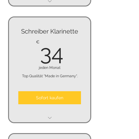
keine Mindestmietzeit
keine Kündigungsfrist
Schreiber Klarinette
keine Kaution
34€
€
34
jeden Monat
Top Qualität "Made in Germany".
Sofort kaufen
keine Mindestmietzeit