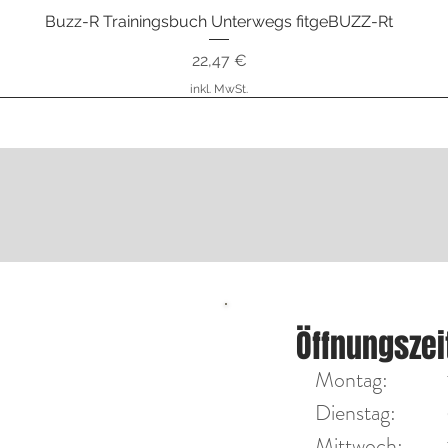
Buzz-R Trainingsbuch Unterwegs fitgeBUZZ-Rt
Schnellansicht
Preis
22,47 €
inkl. MwSt.
nstrumente
ÖFFNU
Öffnungszei
Diensta
on Max Tengler
Montag:
Mittwoc
Dienstag:
Mittwoch:​