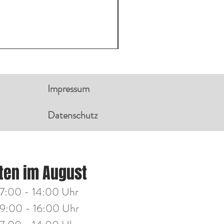
Impressum
Datenschutz
NGSZEITEN:
ten im August
g
14:00 - 18:00 Uhr
7:00 - 14:00 Uhr
h
14:00 - 18:00 Uhr
9:00 - 16:00 Uhr