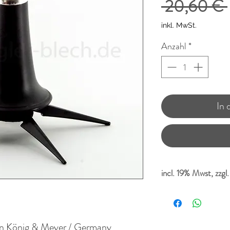
 20,60 € 
inkl. MwSt.
Anzahl
*
In
incl. 19% Mwst, zzgl
on König & Meyer / Germany