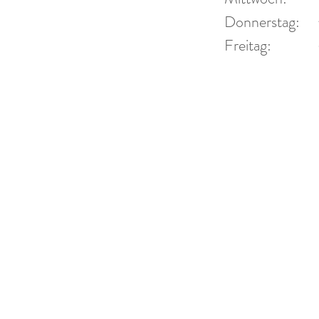
 44
Donner
Donnerstag:
Fr
Freitag:
2 94 44
und Ter
r-blech.de
-blech.de