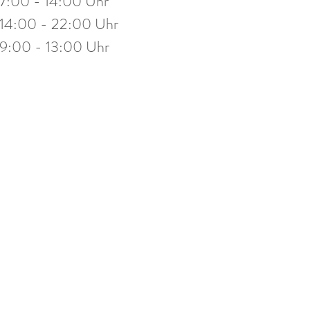
7:00 - 14:00 Uhr
stag
14:00 - 19:30 Uhr
14:00 - 22:00 Uhr
eitag
10:00 - 13:00 Uhr
9:00 - 13:00 Uhr
mine nach Vereinbarung