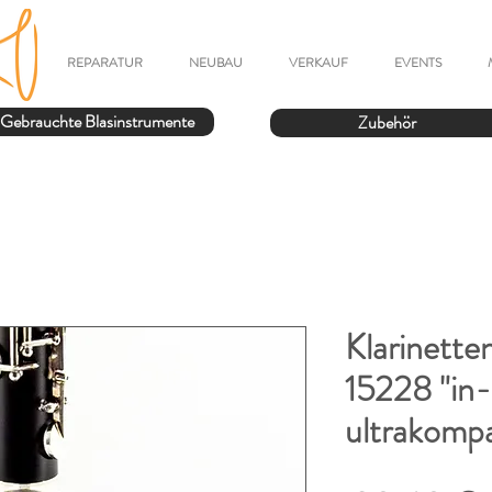
REPARATUR
NEUBAU
VERKAUF
EVENTS
Gebrauchte Blasinstrumente
Zubehör
Klarinett
15228 "in-
ultrakomp