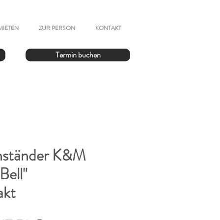
MIETEN
ZUR PERSON
KONTAKT
Termin buchen
enständer K&M
Bell"
akt