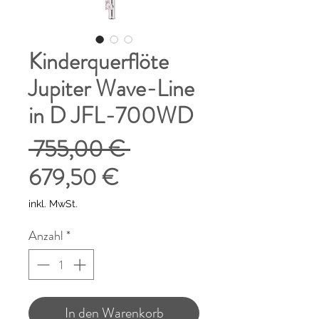
Kinderquerflöte
Jupiter Wave-Line
in D JFL-700WD
Standardpreis
 755,00 € 
Sale-
679,50 €
Preis
inkl. MwSt.
Anzahl
*
In den Warenkorb