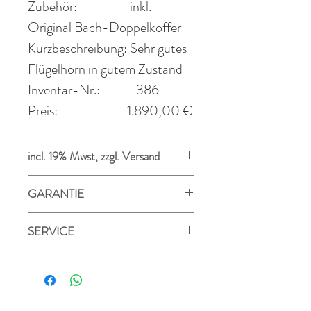
Zubehör:
inkl.
Original Bach-Doppelkoffer
Kurzbeschreibung:
Sehr gutes
Flügelhorn in gutem Zustand
Inventar-Nr.:
386
Preis:
1.890
,00 €
incl. 19% Mwst, zzgl. Versand
GARANTIE
Alle Instrumente werden in
SERVICE
Stuttgart in der hauseigenen
Meisterwerkstatt für
Gerne begleite ich Sie beratend auf
Blasinstrumente gereinigt und
der Suche nach einem Instrument
durchgecheckt.
und erstelle ihnen ein
Selbstverständlich bekommen Sie
Wertgutachten für den Ver- oder