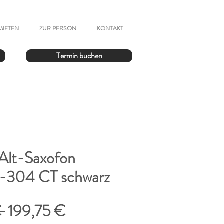
MIETEN
ZUR PERSON
KONTAKT
Termin buchen
 Alt-Saxofon
-304 CT schwarz
Standardpreis
Sale-
 
199,75 €