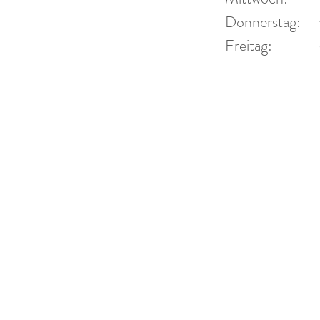
 44
Donner
Donnerstag:
Fr
Freitag:
2 94 44
und Ter
r-blech.de
-blech.de