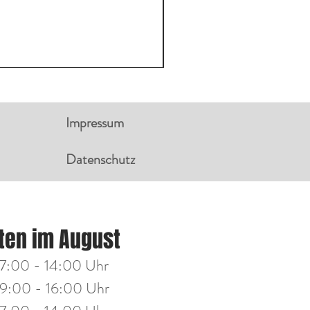
Impressum
Datenschutz
NGSZEITEN:
ten im August
g
14:00 - 18:00 Uhr
7:00 - 14:00 Uhr
h
14:00 - 18:00 Uhr
9:00 - 16:00 Uhr