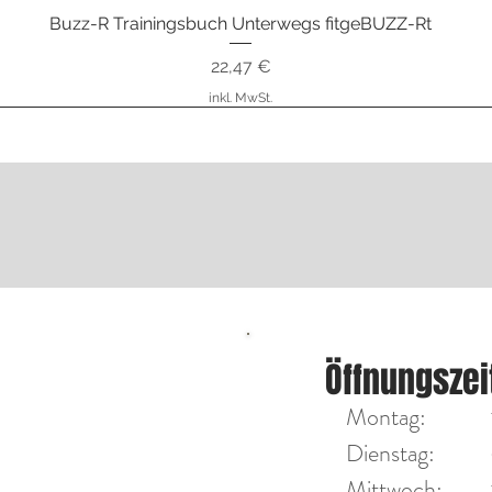
Buzz-R Trainingsbuch Unterwegs fitgeBUZZ-Rt
Schnellansicht
Preis
22,47 €
inkl. MwSt.
nstrumente
ÖFFNU
Öffnungszei
Diensta
on Max Tengler
Montag:
Mittwoc
Dienstag:
Mittwoch:​