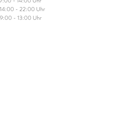
7:00 - 14:00 Uhr
stag
14:00 - 19:30 Uhr
14:00 - 22:00 Uhr
eitag
10:00 - 13:00 Uhr
9:00 - 13:00 Uhr
mine nach Vereinbarung