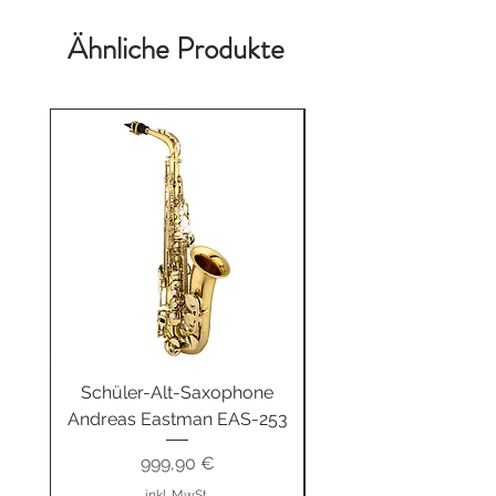
Ähnliche Produkte
Schüler-Alt-Saxophone
Buzz-R Trainingsb
Andreas Eastman EAS-253
Unterwegs fitgeBUZ
Preis
999,90 €
inkl. MwSt.