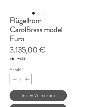
Flügelhorn
CarolBrass model
Euro
Preis
3.135,00 €
inkl. MwSt.
Anzahl
*
In den Warenkorb