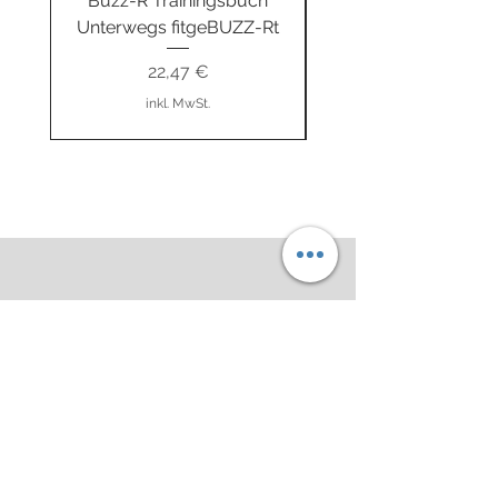
Buzz-R Trainingsbuch
Buzz-R Ansatztrainer
Unterwegs fitgeBUZZ-Rt
Preis
22,47 €
inkl. MwSt.
Impressum
Datenschutz